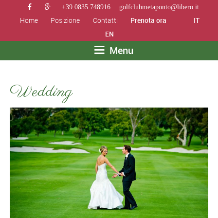


+39.0835.748916
golfclubmetaponto@libero.it
Home
Posizione
Contatti
Prenota ora
IT
EN
Menu
Wedding